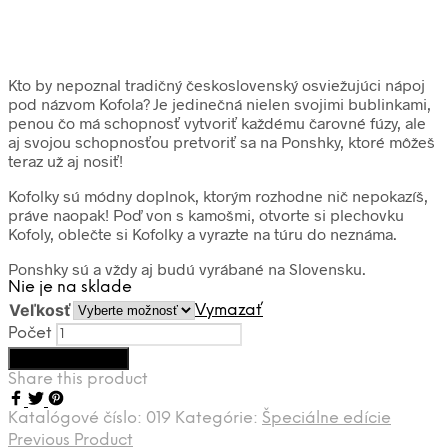
Kto by nepoznal tradičný československý osviežujúci nápoj
pod názvom Kofola? Je jedinečná nielen svojimi bublinkami,
penou čo má schopnosť vytvoriť každému čarovné fúzy, ale
aj svojou schopnosťou pretvoriť sa na Ponshky, ktoré môžeš
teraz už aj nosiť!
Kofolky sú módny doplnok, ktorým rozhodne nič nepokazíš,
práve naopak! Poď von s kamošmi, otvorte si plechovku
Kofoly, oblečte si Kofolky a vyrazte na túru do neznáma.
Ponshky sú a vždy aj budú vyrábané na Slovensku.
Nie je na sklade
Veľkosť
Vymazať
Počet
Pridať do košíka
Share this product
Katalógové číslo:
019
Kategórie:
Špeciálne edície
Previous Product