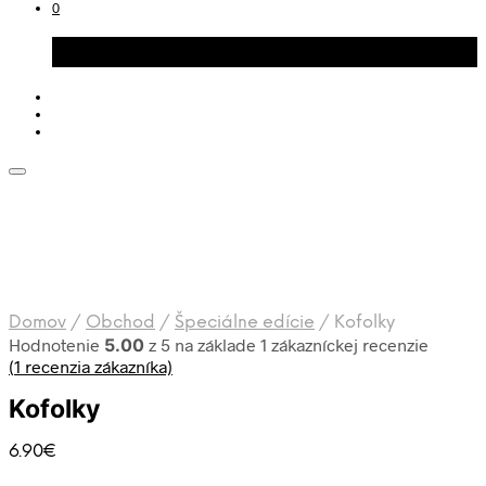
0
Košík
Domov
/
Obchod
/
Špeciálne edície
/
Kofolky
Hodnotenie
5.00
z 5 na základe
1
zákazníckej recenzie
(
1
recenzia zákazníka)
Kofolky
6.90
€