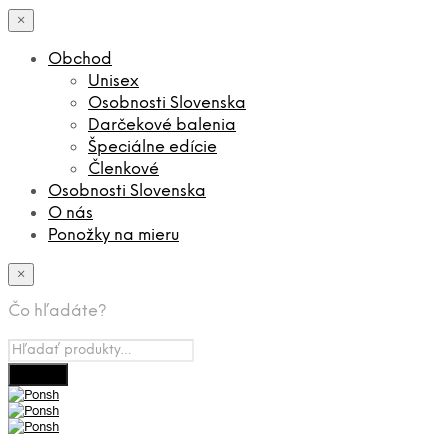
×
Obchod
Unisex
Osobnosti Slovenska
Darčekové balenia
Špeciálne edície
Členkové
Osobnosti Slovenska
O nás
Ponožky na mieru
×
Čo hľadáte?