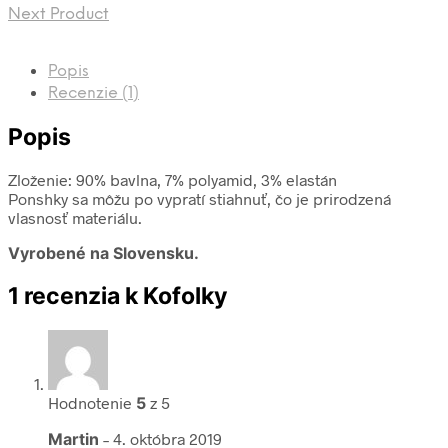
Next Product
Popis
Recenzie (1)
Popis
Zloženie: 90% bavlna, 7% polyamid, 3% elastán
Ponshky sa môžu po vypratí stiahnuť, čo je prirodzená
vlasnosť materiálu.
Vyrobené na Slovensku.
1 recenzia k
Kofolky
Hodnotenie
5
z 5
Martin
–
4. októbra 2019