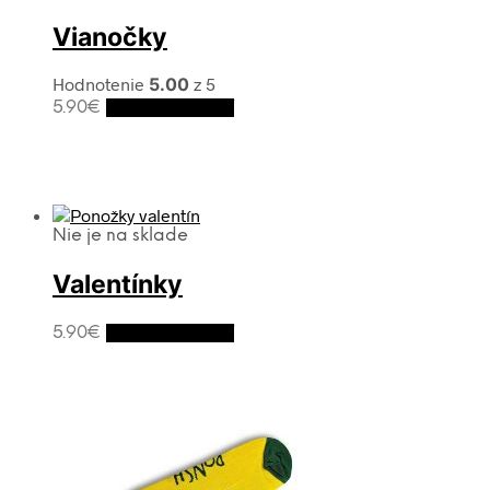
Vianočky
Hodnotenie
5.00
z 5
5.90
€
Výber možností
Nie je na sklade
Valentínky
5.90
€
Výber možností