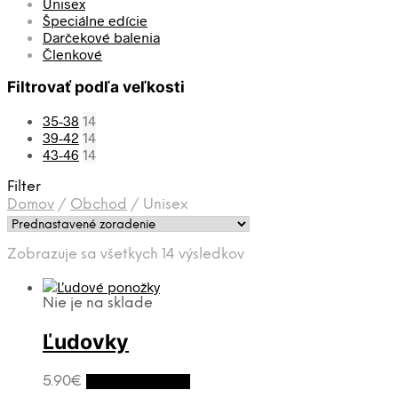
Unisex
Špeciálne edície
Darčekové balenia
Členkové
Filtrovať podľa veľkosti
35-38
14
39-42
14
43-46
14
Filter
Domov
/
Obchod
/
Unisex
Zobrazuje sa všetkych 14 výsledkov
Nie je na sklade
Ľudovky
5.90
€
Výber možností