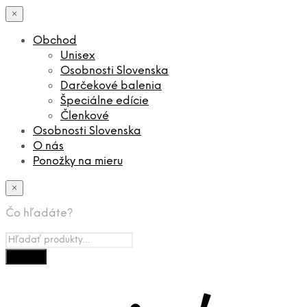
×
Obchod
Unisex
Osobnosti Slovenska
Darčekové balenia
Špeciálne edície
Členkové
Osobnosti Slovenska
O nás
Ponožky na mieru
×
Čo hľadáte?