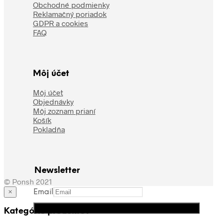
Obchodné podmienky
Reklamačný poriadok
GDPR a cookies
FAQ
Môj účet
Môj účet
Objednávky
Môj zoznam prianí
Košík
Pokladňa
Newsletter
© Ponsh 2021
Email
×
Kategórie produktov