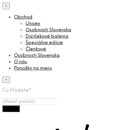
×
Obchod
Unisex
Osobnosti Slovenska
Darčekové balenia
Špeciálne edície
Členkové
Osobnosti Slovenska
O nás
Ponožky na mieru
×
Čo hľadáte?