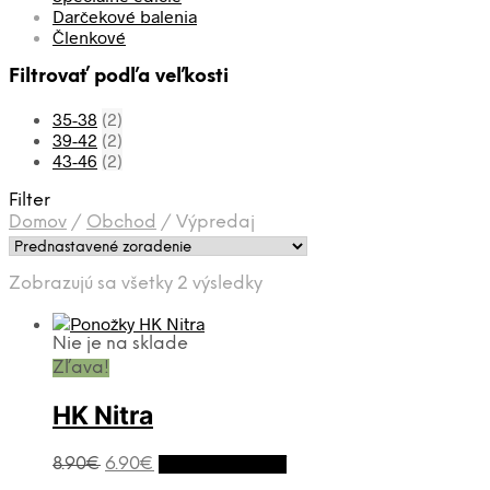
Darčekové balenia
Členkové
Filtrovať podľa veľkosti
35-38
(2)
39-42
(2)
43-46
(2)
Filter
Domov
/
Obchod
/
Výpredaj
Zobrazujú sa všetky 2 výsledky
Nie je na sklade
Zľava!
HK Nitra
8.90
€
6.90
€
Výber možností